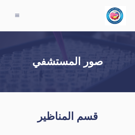
نتقل
لى
القائمة
لمحتوى
صور المستشفي
قسم المناظير